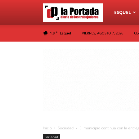
Diario
ESQUEL
C
1.8
VIERNES, AGOSTO 7, 2026
CL
Esquel
La
Portada
Inicio
Sociedad
El municipio continúa con la entre
Sociedad