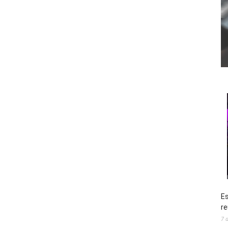
Es
re
7 