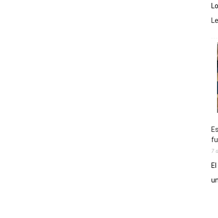
Lo
L
Es
fu
7 
El
un