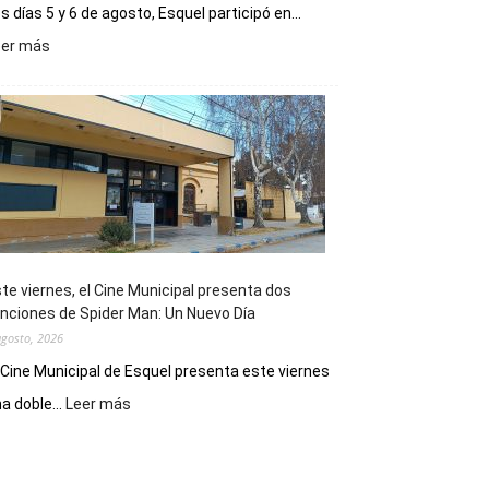
s días 5 y 6 de agosto, Esquel participó en...
:
eer más
Esquel
mostró
su
potencial
como
destino
de
reuniones
y
eventos
te viernes, el Cine Municipal presenta dos
deportivos
nciones de Spider Man: Un Nuevo Día
agosto, 2026
 Cine Municipal de Esquel presenta este viernes
:
a doble...
Leer más
Este
viernes,
el