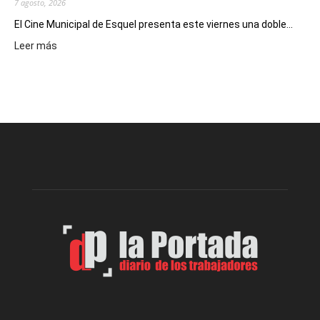
7 agosto, 2026
El Cine Municipal de Esquel presenta este viernes una doble...
:
Leer más
Este
viernes,
el
Cine
Municipal
presenta
dos
funciones
de
Spider
Man:
Un
Nuevo
Día