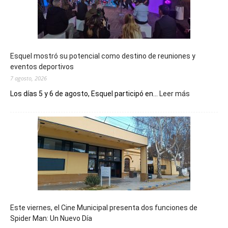
Esquel mostró su potencial como destino de reuniones y
eventos deportivos
7 agosto, 2026
:
Los días 5 y 6 de agosto, Esquel participó en...
Leer más
Esquel
mostró
su
potencial
como
destino
de
reuniones
y
eventos
Este viernes, el Cine Municipal presenta dos funciones de
deportivos
Spider Man: Un Nuevo Día