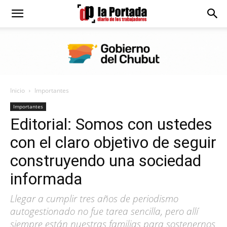
Diario
La
Inicio
Importantes
Portada
Importantes
Editorial: Somos con ustedes
con el claro objetivo de seguir
construyendo una sociedad
informada
Llegar a cumplir tres años de periodismo
autogestionado no fue tarea sencilla, pero allí
siempre están nuestras familias para sostenernos