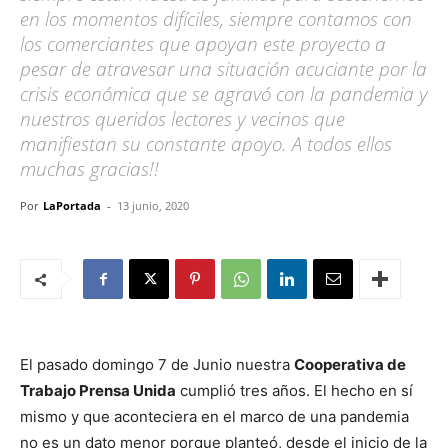
en los momentos difíciles, siempre contamos con
los comerciantes que apoyan este proyecto a
pesar de atravesar una situación acuciante por la
crisis económica que se agravó con la pandemia y
nuestros queridos lectores y vecinos que
manifiestan su constante apoyo. A todos ellos
muchas gracias!!
Por
LaPortada
-
13 junio, 2020
El pasado domingo 7 de Junio nuestra
Cooperativa de
Trabajo Prensa Unida
cumplió tres años. El hecho en sí
mismo y que aconteciera en el marco de una pandemia
no es un dato menor porque planteó, desde el inicio de la