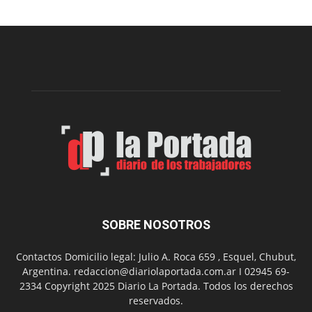
nueva
edición
de
la
Peña
Folclór
Municip
por
el
Día
del
Folclor
SOBRE NOSOTROS
Contactos Domicilio legal: Julio A. Roca 659 , Esquel, Chubut,
Argentina. redaccion@diariolaportada.com.ar I 02945 69-
2334 Copyright 2025 Diario La Portada. Todos los derechos
reservados.