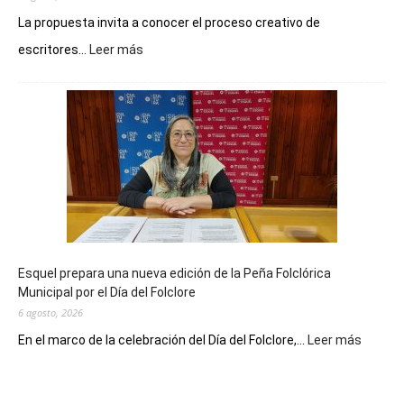
La propuesta invita a conocer el proceso creativo de
:
escritores...
Leer más
La
Biblioteca
Municipal
celebra
sus
90
años
con
un
Conversatorio
de
Esquel prepara una nueva edición de la Peña Folclórica
Escritores
Municipal por el Día del Folclore
Locales
6 agosto, 2026
:
En el marco de la celebración del Día del Folclore,...
Leer más
Esquel
prepar
una