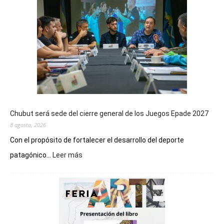
Chubut será sede del cierre general de los Juegos Epade 2027
8 agosto, 2026
Con el propósito de fortalecer el desarrollo del deporte
:
patagónico...
Leer más
Chubut
será
sede
del
cierre
general