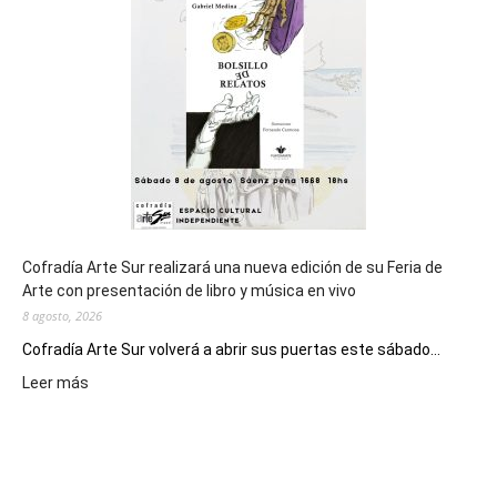
de
los
Juegos
Epade
2027
Cofradía Arte Sur realizará una nueva edición de su Feria de
Arte con presentación de libro y música en vivo
8 agosto, 2026
Cofradía Arte Sur volverá a abrir sus puertas este sábado...
:
Leer más
Cofradía
Arte
Sur
realizará