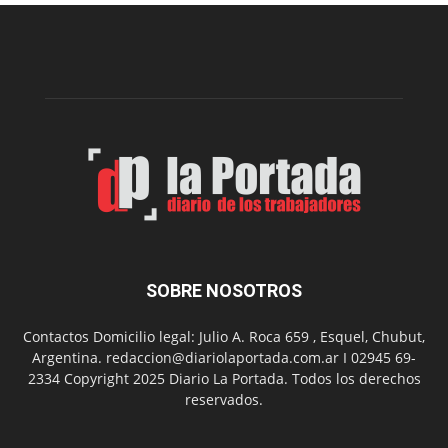
una
nueva
edición
de
su
Feria
de
Arte
con
presentación
de
libro
y
música
SOBRE NOSOTROS
en
vivo
Contactos Domicilio legal: Julio A. Roca 659 , Esquel, Chubut,
Argentina. redaccion@diariolaportada.com.ar I 02945 69-
2334 Copyright 2025 Diario La Portada. Todos los derechos
reservados.