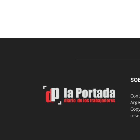
SO
Cont
Arge
Copy
rese