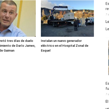
Es
re
7 
Lo
L
etó tres días de duelo
Instalan un nuevo generador
ecimiento de Darío James,
eléctrico en el Hospital Zonal de
 de Gaiman
Esquel
Es
fu
7 
El
un