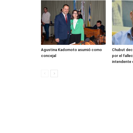
Agustina Kadomoto asumió como
Chubut decr
concejal
por el fall
intendente