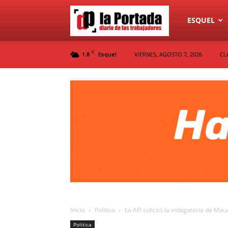
Diario
ESQUEL
C
1.8
VIERNES, AGOSTO 7, 2026
CL
Esquel
La
Portada
Inicio
Politica
La AFI solicitó la indagatoria de Mau
Politica