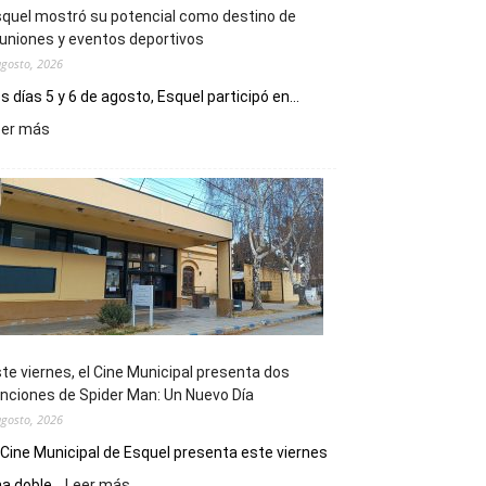
quel mostró su potencial como destino de
uniones y eventos deportivos
agosto, 2026
s días 5 y 6 de agosto, Esquel participó en...
:
eer más
Esquel
mostró
su
potencial
como
destino
de
reuniones
y
eventos
te viernes, el Cine Municipal presenta dos
deportivos
nciones de Spider Man: Un Nuevo Día
agosto, 2026
 Cine Municipal de Esquel presenta este viernes
:
a doble...
Leer más