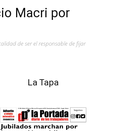
cio Macri por
alidad de ser el responsable de fijar
La Tapa