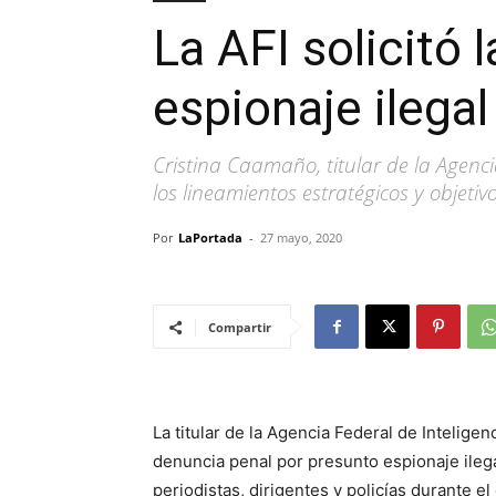
La AFI solicitó 
espionaje ilegal
Cristina Caamaño, titular de la Agenci
los lineamientos estratégicos y objetivo
Por
LaPortada
-
27 mayo, 2020
Compartir
La titular de la Agencia Federal de Intelige
denuncia penal por presunto espionaje ilegal
periodistas, dirigentes y policías durante e