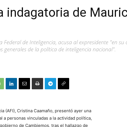
la indagatoria de Mauri
a Federal de Inteligencia, acusa al expresidente "en su c
s generales de la política de inteligencia nacional".
ncia (AFI), Cristina Caamaño, presentó ayer una
 a personas vinculadas a la actividad política,
l gobierno de Cambiemos, tras el hallazgo de