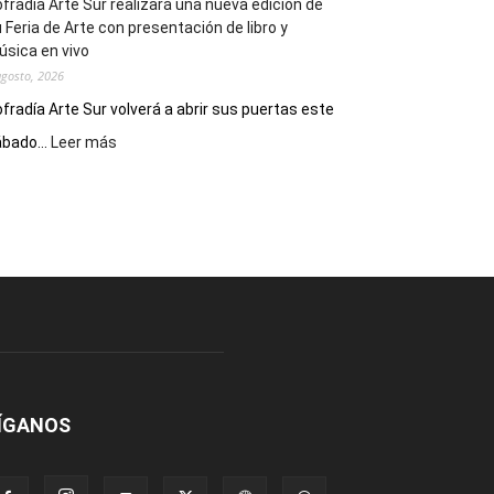
fradía Arte Sur realizará una nueva edición de
 Feria de Arte con presentación de libro y
sica en vivo
agosto, 2026
fradía Arte Sur volverá a abrir sus puertas este
:
bado...
Leer más
Cofradía
Arte
Sur
realizará
una
nueva
edición
de
su
Feria
de
Arte
ÍGANOS
con
presentación
de