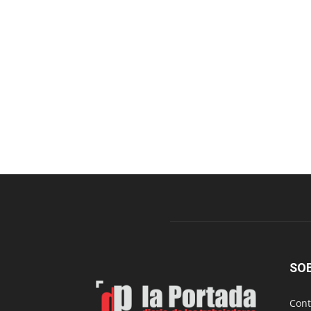
SO
Cont