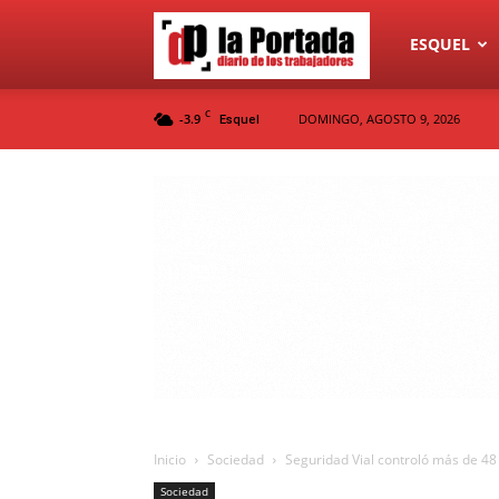
Diario
ESQUEL
C
-3.9
DOMINGO, AGOSTO 9, 2026
Esquel
La
Portada
Inicio
Sociedad
Seguridad Vial controló más de 48 m
Sociedad