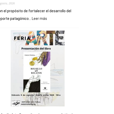
agosto, 2026
n el propósito de fortalecer el desarrollo del
:
porte patagónico...
Leer más
Chubut
será
sede
del
cierre
general
de
los
Juegos
Epade
2027