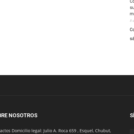
Co
su
mú
8 
Co
sá
BRE NOSOTROS
S
actos Domicilio legal: Julio A. Roca 659 , Esquel, Chubut,