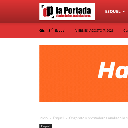
Diario
ESQUEL
C
1.8
VIERNES, AGOSTO 7, 2026
CL
Esquel
La
Portada
Inicio
Esquel
Ongarato y prestadores analizan la si
Esquel