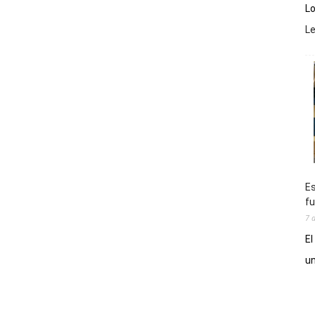
Lo
L
Es
fu
7 
El
un