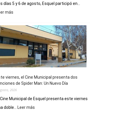
s días 5 y 6 de agosto, Esquel participó en...
:
eer más
Esquel
mostró
su
potencial
como
destino
de
reuniones
y
eventos
te viernes, el Cine Municipal presenta dos
deportivos
nciones de Spider Man: Un Nuevo Día
agosto, 2026
 Cine Municipal de Esquel presenta este viernes
:
a doble...
Leer más
Este
viernes,
el