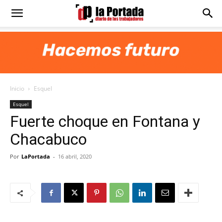
Diario
La
Inicio
Esquel
Portada
Esquel
Fuerte choque en Fontana y
Chacabuco
Por
LaPortada
-
16 abril, 2020