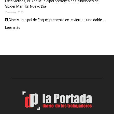
Este viernes, el Cine Municipal presenta dos funciones de
deportivos
Spider Man: Un Nuevo Día
7 agosto, 2026
El Cine Municipal de Esquel presenta este viernes una doble...
:
Leer más
Este
viernes,
el
Cine
Municipal
presenta
dos
funciones
de
Spider
Man:
Un
Nuevo
Día