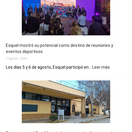
Esquel mostró su potencial como destino de reuniones y
eventos deportivos
7 agosto, 2026
:
Los días 5 y 6 de agosto, Esquel participó en...
Leer más
Esquel
mostró
su
potencial
como
destino
de
reuniones
y
eventos