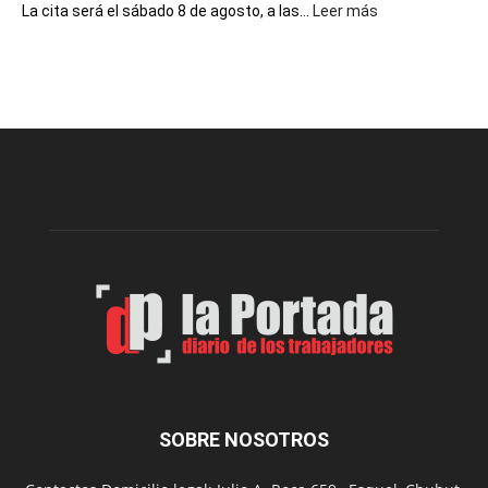
:
La cita será el sábado 8 de agosto, a las...
Leer más
La
Cuática
presenta
“Noche
de
Impro”
en
el
Melipal
SOBRE NOSOTROS