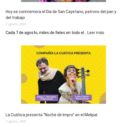
Hoy se conmemora el Día de San Cayetano, patrono del pan y
del trabajo
7 agosto, 2026
:
Cada 7 de agosto, miles de fieles en todo el...
Leer más
Hoy
se
conmemora
el
Día
de
San
Cayetano,
patrono
del
pan
y
del
La Cuática presenta “Noche de Impro” en el Melipal
trabajo
7 agosto, 2026