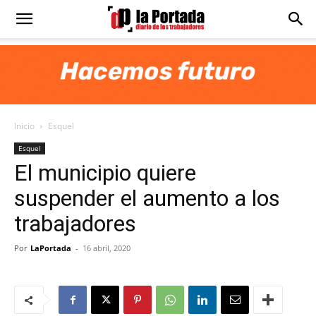
Diario
La
Inicio
Esquel
Portada
Esquel
El municipio quiere
suspender el aumento a los
trabajadores
Por
LaPortada
-
16 abril, 2020