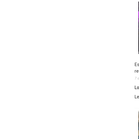
Es
re
7 
Lo
L