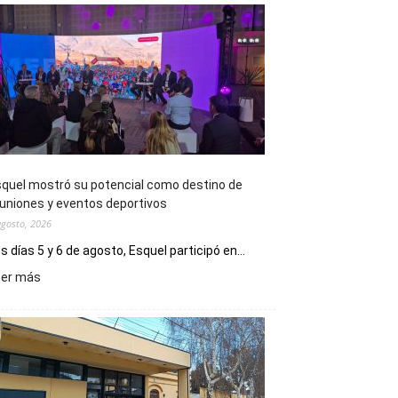
quel mostró su potencial como destino de
uniones y eventos deportivos
agosto, 2026
s días 5 y 6 de agosto, Esquel participó en...
:
eer más
Esquel
mostró
su
potencial
como
destino