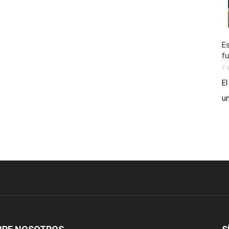
Es
fu
7 
El
un