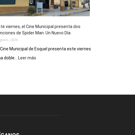
de
reuniones
y
eventos
te viernes, el Cine Municipal presenta dos
deportivos
nciones de Spider Man: Un Nuevo Día
agosto, 2026
 Cine Municipal de Esquel presenta este viernes
:
a doble...
Leer más
Este
viernes,
el
Cine
Municipal
presenta
dos
funciones
de
Spider
Man:
Un