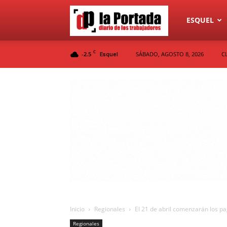
Diario
ESQUEL
C
-2.5
SÁBADO, AGOSTO 8, 2026
C
Esquel
La
Portada
Inicio
Regionales
El 21 de abril comenzarán los p
Regionales