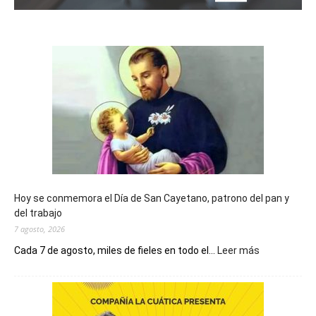
Hoy se conmemora el Día de San Cayetano, patrono del pan y
del trabajo
7 agosto, 2026
:
Cada 7 de agosto, miles de fieles en todo el...
Leer más
Hoy
se
conmemora
el