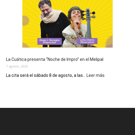
Día
de
San
Cayetano,
patrono
del
pan
y
del
La Cuática presenta “Noche de Impro” en el Melipal
trabajo
7 agosto, 2026
:
La cita será el sábado 8 de agosto, a las...
Leer más
La
Cuática
presenta
“Noche
de
Impro”
en
el
Melipal