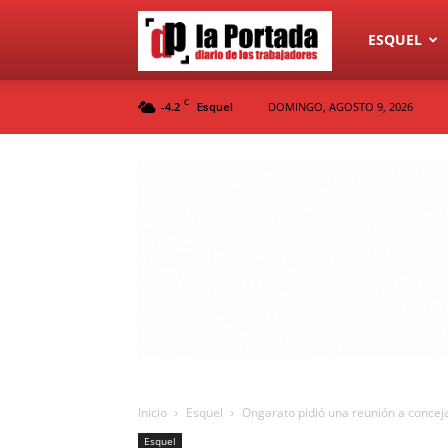
Diario
ESQUEL
C
-4.2
DOMINGO, AGOSTO 9, 2026
Esquel
La
Portada
Inicio
Esquel
Ongarato pidió una reunión a conceja
Esquel