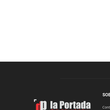
SO
Cont