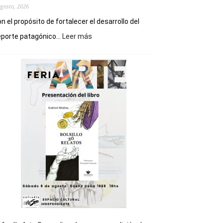
agosto, 2026
n el propósito de fortalecer el desarrollo del
:
porte patagónico...
Leer más
Chubut
será
sede
del
cierre
general
de
los
Juegos
Epade
2027