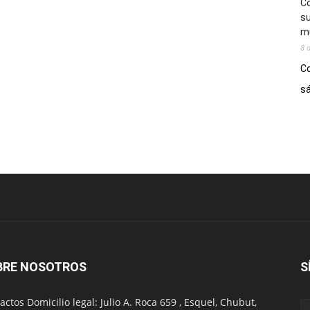
Co
su
mú
8 
Co
sá
BRE NOSOTROS
S
actos Domicilio legal: Julio A. Roca 659 , Esquel, Chubut,