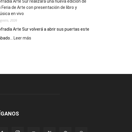
fradía Arte Sur realizará una nueva edición de
 Feria de Arte con presentación de libro y
sica en vivo
agosto, 2026
fradía Arte Sur volverá a abrir sus puertas este
:
bado...
Leer más
Cofradía
Arte
Sur
realizará
una
nueva
edición
de
su
Feria
de
Arte
ÍGANOS
con
presentación
de