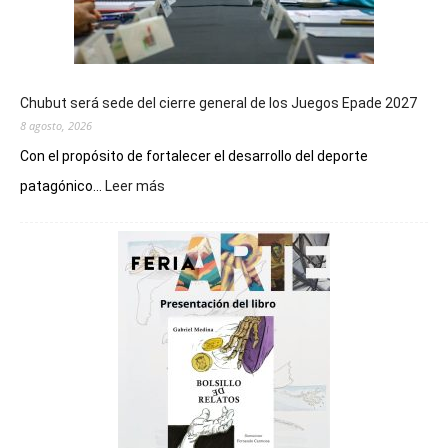
Chubut será sede del cierre general de los Juegos Epade 2027
8 agosto, 2026
Con el propósito de fortalecer el desarrollo del deporte
:
patagónico...
Leer más
Chubut
será
sede
del
cierre
general
de
los
Juegos
Epade
2027