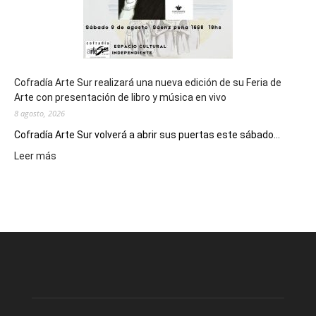
Cofradía Arte Sur realizará una nueva edición de su Feria de
Arte con presentación de libro y música en vivo
8 agosto, 2026
Cofradía Arte Sur volverá a abrir sus puertas este sábado...
:
Leer más
Cofradía
Arte
Sur
realizará
una
nueva
edición
de
su
Feria