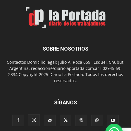
de
Arte
con
presentación
de
libro
y
música
SOBRE NOSOTROS
en
vivo
Contactos Domicilio legal: Julio A. Roca 659 , Esquel, Chubut,
Argentina. redaccion@diariolaportada.com.ar I 02945 69-
2334 Copyright 2025 Diario La Portada. Todos los derechos
reservados.
SÍGANOS