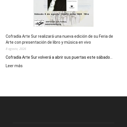
Cofradía Arte Sur realizará una nueva edición de su Feria de
Arte con presentación de libro y música en vivo
8 agosto, 2026
Cofradía Arte Sur volverá a abrir sus puertas este sábado...
:
Leer más
Cofradía
Arte
Sur
realizará
una
nueva
edición
de
su
Feria