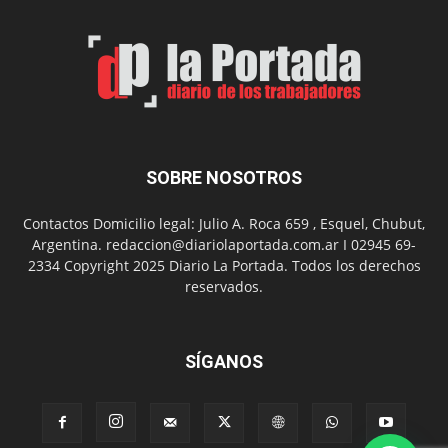
de
Arte
con
presentación
de
libro
y
música
SOBRE NOSOTROS
en
vivo
Contactos Domicilio legal: Julio A. Roca 659 , Esquel, Chubut,
Argentina. redaccion@diariolaportada.com.ar I 02945 69-
2334 Copyright 2025 Diario La Portada. Todos los derechos
reservados.
SÍGANOS