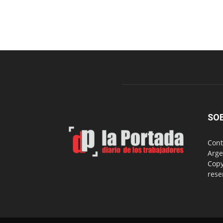
SO
Cont
Arge
Copy
rese