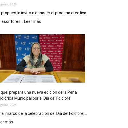
agosto, 2026
 propuesta invita a conocer el proceso creativo
:
 escritores...
Leer más
La
Biblioteca
Municipal
celebra
sus
90
años
con
un
Conversatorio
de
quel prepara una nueva edición de la Peña
Escritores
lclórica Municipal por el Día del Folclore
Locales
agosto, 2026
 el marco de la celebración del Día del Folclore,...
:
eer más
Esquel