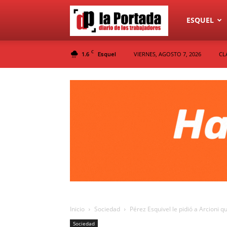
Diario
ESQUEL
C
1.6
VIERNES, AGOSTO 7, 2026
CL
Esquel
La
Portada
Inicio
Sociedad
Pérez Esquivel le pidió a Arcioni qu
Sociedad