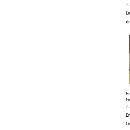
6 
La
de
Es
Fo
6 
En
L