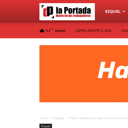
Diario
ESQUEL
C
3.2
JUEVES, AGOSTO 6, 2026
CLA
Esquel
La
Portada
Inicio
Esquel
Piden donaciones para reforzar el ba
Esquel