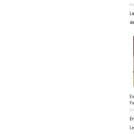
6 
La
de
Es
Fo
6 
En
L