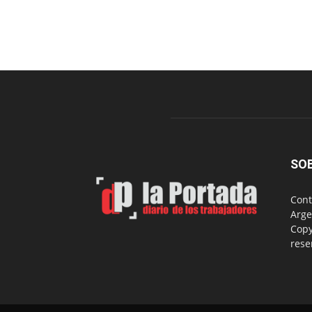
SO
Cont
Arge
Copy
rese