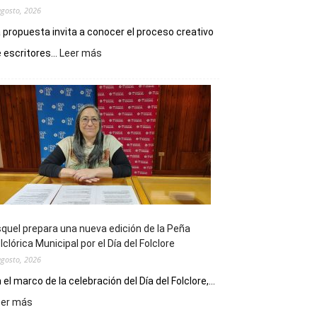
agosto, 2026
 propuesta invita a conocer el proceso creativo
:
 escritores...
Leer más
La
Biblioteca
Municipal
celebra
sus
90
años
con
un
Conversatorio
de
quel prepara una nueva edición de la Peña
Escritores
lclórica Municipal por el Día del Folclore
Locales
agosto, 2026
 el marco de la celebración del Día del Folclore,...
:
eer más
Esquel