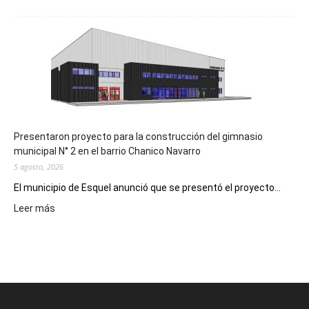
Implementarán
la
Receta
Digital
en
los
hospitales
Presentaron proyecto para la construcción del gimnasio
municipal N° 2 en el barrio Chanico Navarro
5 agosto, 2026
El municipio de Esquel anunció que se presentó el proyecto...
:
Leer más
Presentaron
proyecto
para
la
construcción
del