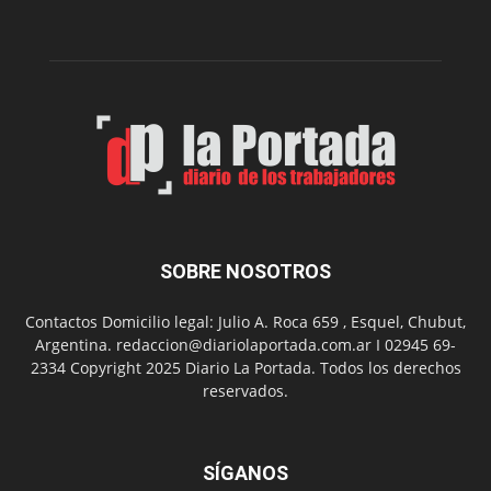
gimnasio
municipal
N°
2
en
el
barrio
Chanico
Navarro
SOBRE NOSOTROS
Contactos Domicilio legal: Julio A. Roca 659 , Esquel, Chubut,
Argentina. redaccion@diariolaportada.com.ar I 02945 69-
2334 Copyright 2025 Diario La Portada. Todos los derechos
reservados.
SÍGANOS