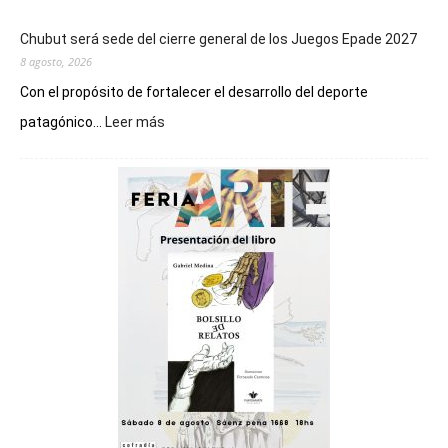
Chubut será sede del cierre general de los Juegos Epade 2027
8 agosto, 2026
Con el propósito de fortalecer el desarrollo del deporte
:
patagónico...
Leer más
Chubut
será
sede
del
cierre
general
de
los
Juegos
Epade
2027