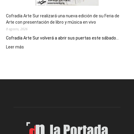
Cofradía Arte Sur realizará una nueva edición de su Feria de
Arte con presentación de libro y música en vivo
8 agosto, 2026
Cofradía Arte Sur volverá a abrir sus puertas este sábado...
:
Leer más
Cofradía
Arte
Sur
realizará
una
nueva
edición
de
su
Feria
de
Arte
con