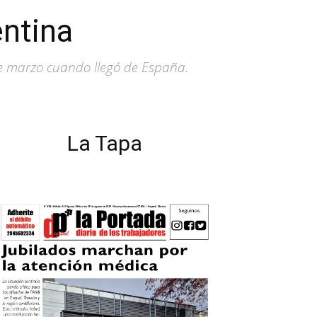
entina
de marzo cuando llegó de España.
La Tapa