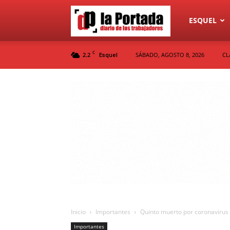
Diario
ESQUEL
C
2.2
SÁBADO, AGOSTO 8, 2026
CL
Esquel
La
Portada
Inicio
Importantes
Quinto muerto por coronavirus
Importantes