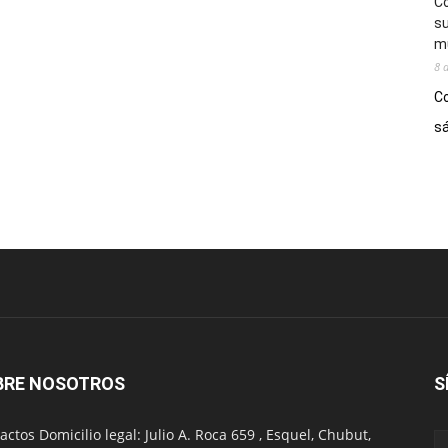
Co
su
mú
8 
Co
sá
BRE NOSOTROS
S
actos Domicilio legal: Julio A. Roca 659 , Esquel, Chubut,