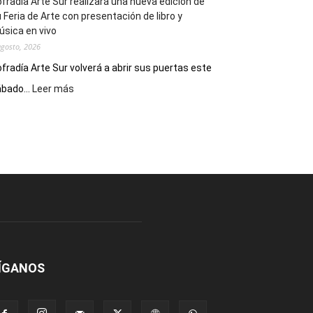
fradía Arte Sur realizará una nueva edición de
 Feria de Arte con presentación de libro y
sica en vivo
agosto, 2026
fradía Arte Sur volverá a abrir sus puertas este
:
bado...
Leer más
Cofradía
Arte
Sur
realizará
una
nueva
edición
de
su
Feria
de
Arte
ÍGANOS
con
presentación
de