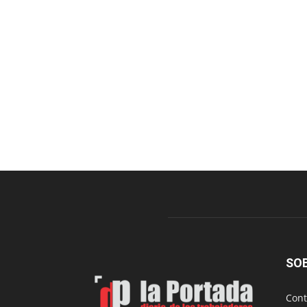
SO
Cont