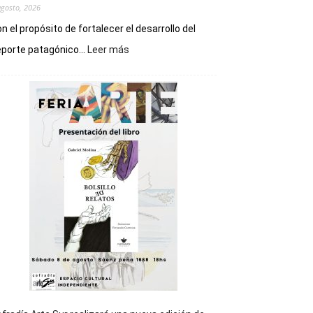
agosto, 2026
n el propósito de fortalecer el desarrollo del
:
porte patagónico...
Leer más
Chubut
será
sede
del
cierre
general
de
los
Juegos
Epade
2027