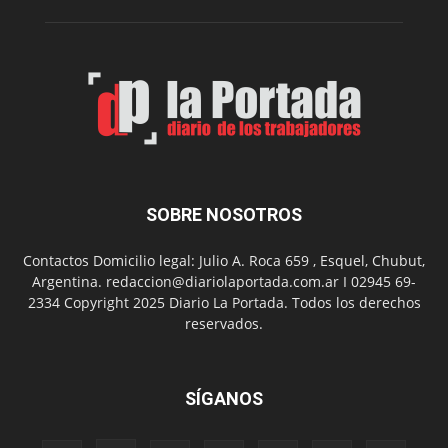
Folclór
Municip
por
el
Día
del
Folclor
SOBRE NOSOTROS
Contactos Domicilio legal: Julio A. Roca 659 , Esquel, Chubut,
Argentina. redaccion@diariolaportada.com.ar I 02945 69-
2334 Copyright 2025 Diario La Portada. Todos los derechos
reservados.
SÍGANOS