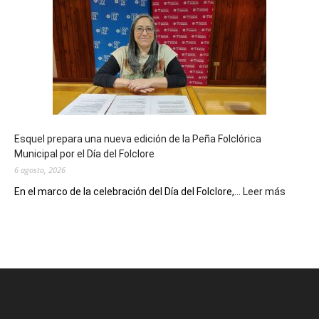
Municipal
celebra
sus
90
años
con
un
Conversatorio
de
Esquel prepara una nueva edición de la Peña Folclórica
Escritores
Municipal por el Día del Folclore
Locales
6 agosto, 2026
:
En el marco de la celebración del Día del Folclore,...
Leer más
Esquel
prepar
una
nueva
edición
de
la
Peña