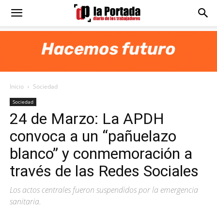
Diario
La
Inicio
Sociedad
Portada
Sociedad
24 de Marzo: La APDH
convoca a un “pañuelazo
blanco” y conmemoración a
través de las Redes Sociales
Los actos centrales fueron suspendidos por la emergencia
sanitaria.