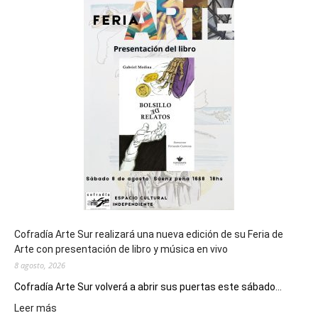
sede
del
cierre
general
de
los
Juegos
Epade
2027
Cofradía Arte Sur realizará una nueva edición de su Feria de
Arte con presentación de libro y música en vivo
8 agosto, 2026
Cofradía Arte Sur volverá a abrir sus puertas este sábado...
:
Leer más