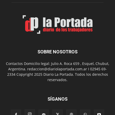
Feria
de
Arte
con
presentación
de
libro
y
música
SOBRE NOSOTROS
en
vivo
Contactos Domicilio legal: Julio A. Roca 659 , Esquel, Chubut,
Argentina. redaccion@diariolaportada.com.ar I 02945 69-
2334 Copyright 2025 Diario La Portada. Todos los derechos
reservados.
SÍGANOS