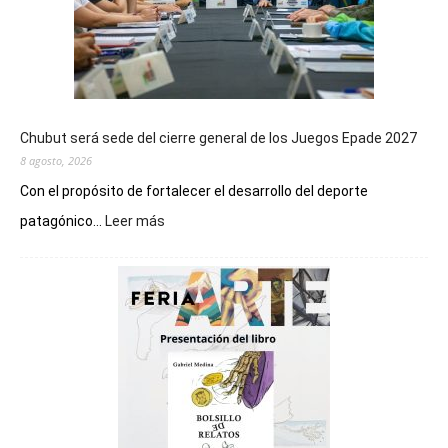
Chubut será sede del cierre general de los Juegos Epade 2027
8 agosto, 2026
Con el propósito de fortalecer el desarrollo del deporte
:
patagónico...
Leer más
Chubut
será
sede
del
cierre
general
de
los
Juegos
Epade