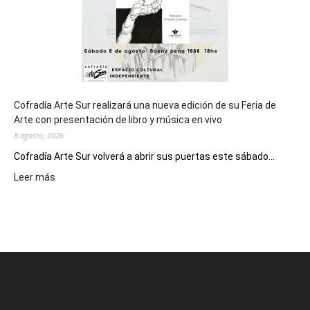
2027
Cofradía Arte Sur realizará una nueva edición de su Feria de
Arte con presentación de libro y música en vivo
8 agosto, 2026
Cofradía Arte Sur volverá a abrir sus puertas este sábado...
:
Leer más
Cofradía
Arte
Sur
realizará
una
nueva
edición
de
su