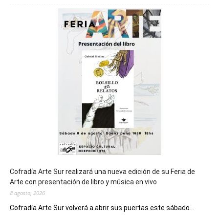
será
sede
del
cierre
general
de
los
Juegos
Epade
2027
Cofradía Arte Sur realizará una nueva edición de su Feria de
Arte con presentación de libro y música en vivo
8 agosto, 2026
Cofradía Arte Sur volverá a abrir sus puertas este sábado...