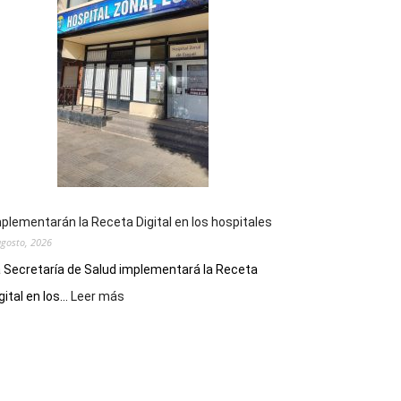
la
Peña
Folclórica
Municipal
por
el
Día
del
Folclore
plementarán la Receta Digital en los hospitales
agosto, 2026
 Secretaría de Salud implementará la Receta
:
gital en los...
Leer más
Implementarán
la
Receta
Digital
en