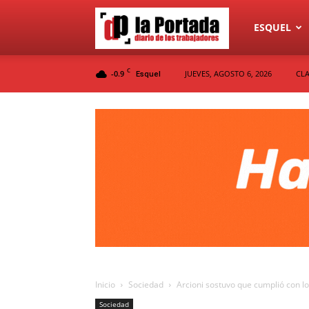
Diario
ESQUEL
C
-0.9
JUEVES, AGOSTO 6, 2026
CLA
Esquel
La
Portada
Inicio
Sociedad
Arcioni sostuvo que cumplió con los
Sociedad