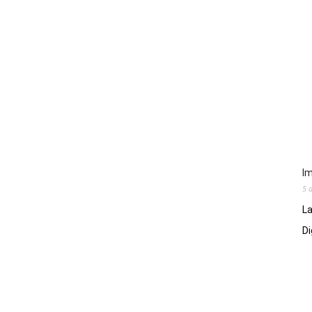
Im
5 
La
Di