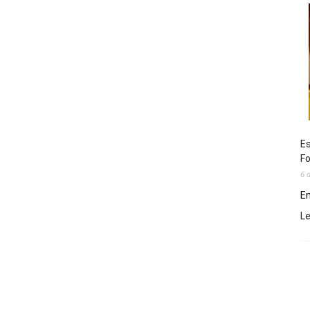
Es
Fo
6 
En
L