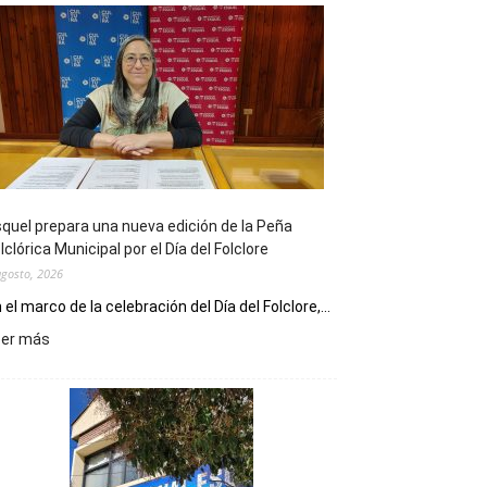
quel prepara una nueva edición de la Peña
lclórica Municipal por el Día del Folclore
agosto, 2026
 el marco de la celebración del Día del Folclore,...
:
eer más
Esquel
prepara
una
nueva
edición
de