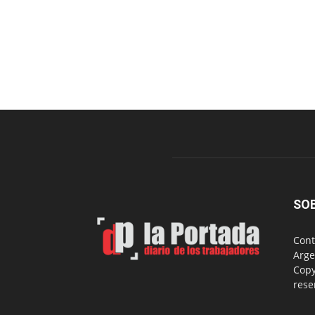
SO
Cont
Arge
Copy
rese