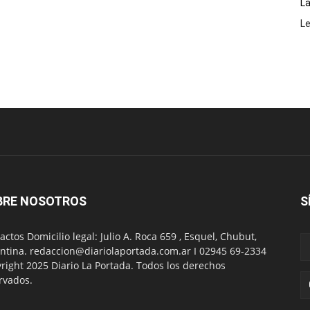
La
L
BRE NOSOTROS
S
actos Domicilio legal: Julio A. Roca 659 , Esquel, Chubut,
ntina. redaccion@diariolaportada.com.ar I 02945 69-2334
right 2025 Diario La Portada. Todos los derechos
rvados.