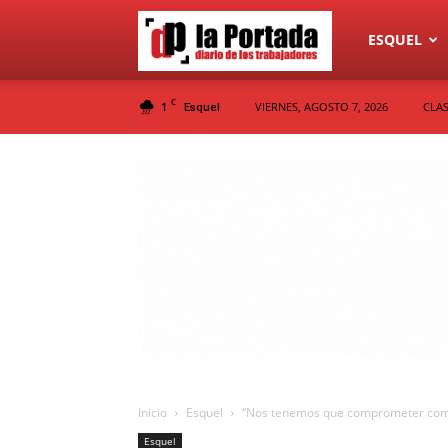
Diario
ESQUEL
C
1
VIERNES, AGOSTO 7, 2026
CLAS
Esquel
La
Portada
Inicio
Esquel
“Nos tenemos que comprometer como s
Esquel