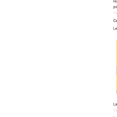
Ho
pa
7 
Ca
L
La
7 