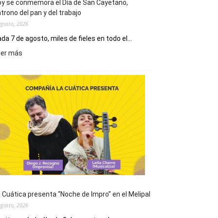
y se conmemora el Día de San Cayetano,
trono del pan y del trabajo
agosto, 2026
da 7 de agosto, miles de fieles en todo el...
:
eer más
Hoy
se
conmemora
el
Día
de
San
Cayetano,
patrono
del
pan
y
del
 Cuática presenta “Noche de Impro” en el Melipal
trabajo
agosto, 2026