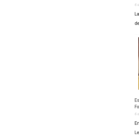
6 
La
de
Es
Fo
6 
En
L