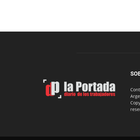
SO
Cont
Arge
Copy
rese