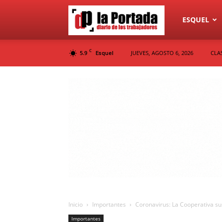
Diario
ESQUEL
C
5.9
JUEVES, AGOSTO 6, 2026
CLA
Esquel
La
Portada
Inicio
Importantes
Coronavirus: La Cooperativa su
Importantes