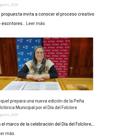
agosto, 2026
 propuesta invita a conocer el proceso creativo
:
 escritores...
Leer más
La
Biblioteca
Municipal
celebra
sus
90
años
con
un
Conversatorio
de
quel prepara una nueva edición de la Peña
Escritores
lclórica Municipal por el Día del Folclore
Locales
agosto, 2026
 el marco de la celebración del Día del Folclore,...
:
eer más
Esquel