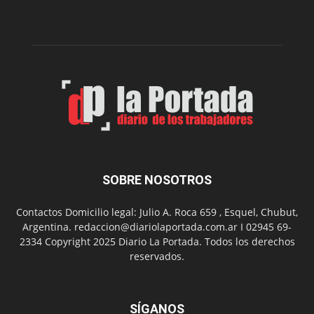
la
Peña
Folclór
Municip
por
el
Día
del
Folclor
SOBRE NOSOTROS
Contactos Domicilio legal: Julio A. Roca 659 , Esquel, Chubut,
Argentina. redaccion@diariolaportada.com.ar I 02945 69-
2334 Copyright 2025 Diario La Portada. Todos los derechos
reservados.
SÍGANOS