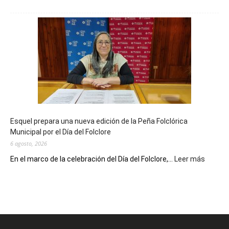
La
Biblioteca
Municipal
celebra
sus
90
años
con
un
Conversatorio
de
Esquel prepara una nueva edición de la Peña Folclórica
Escritores
Municipal por el Día del Folclore
Locales
6 agosto, 2026
:
En el marco de la celebración del Día del Folclore,...
Leer más
Esquel
prepar
una
nueva
edición
de