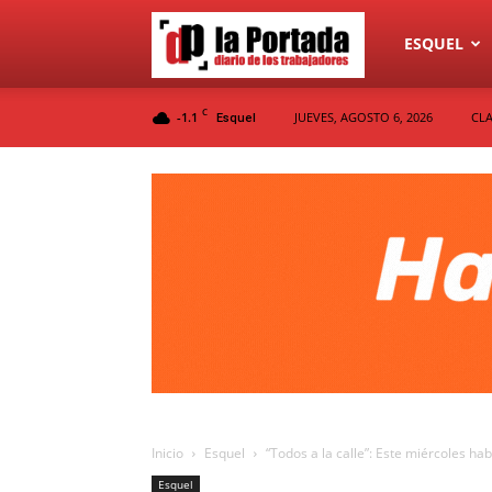
Diario
ESQUEL
C
-1.1
JUEVES, AGOSTO 6, 2026
CLA
Esquel
La
Portada
Inicio
Esquel
“Todos a la calle”: Este miércoles h
Esquel