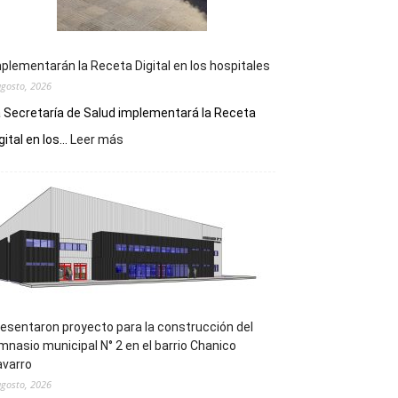
plementarán la Receta Digital en los hospitales
agosto, 2026
 Secretaría de Salud implementará la Receta
:
gital en los...
Leer más
Implementarán
la
Receta
Digital
en
los
hospitales
esentaron proyecto para la construcción del
mnasio municipal N° 2 en el barrio Chanico
avarro
agosto, 2026