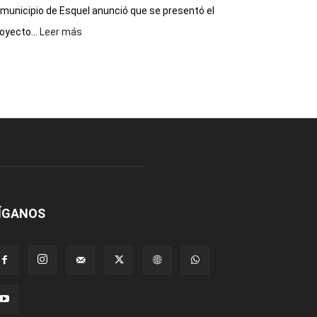
 municipio de Esquel anunció que se presentó el
:
oyecto...
Leer más
Presentaron
proyecto
para
la
construcción
del
gimnasio
municipal
N°
2
en
el
ÍGANOS
barrio
Chanico
Navarro