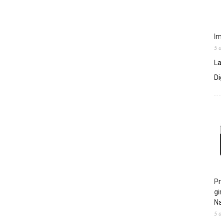
Im
5 
La
Di
Pr
gi
N
5 