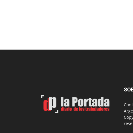
SO
Cont
Arge
Copy
rese