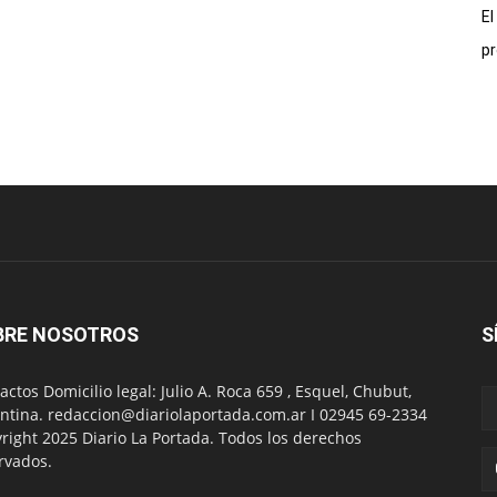
El
pr
BRE NOSOTROS
S
actos Domicilio legal: Julio A. Roca 659 , Esquel, Chubut,
ntina. redaccion@diariolaportada.com.ar I 02945 69-2334
right 2025 Diario La Portada. Todos los derechos
rvados.