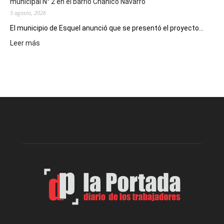
municipal N° 2 en el barrio Chanico Navarro
5 agosto, 2026
El municipio de Esquel anunció que se presentó el proyecto...
:
Leer más
Presentaron
proyecto
para
la
construcción
del
gimnasio
municipal
N°
2
en
el
barrio
Chanico
Navarro