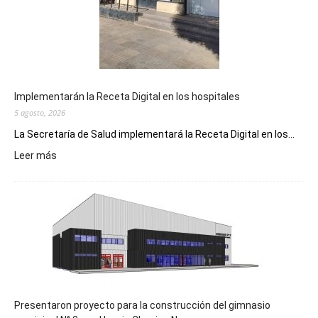
Implementarán la Receta Digital en los hospitales
5 agosto, 2026
La Secretaría de Salud implementará la Receta Digital en los...
:
Leer más
Implementarán
la
Receta
Digital
en
los
hospitales
Presentaron proyecto para la construcción del gimnasio