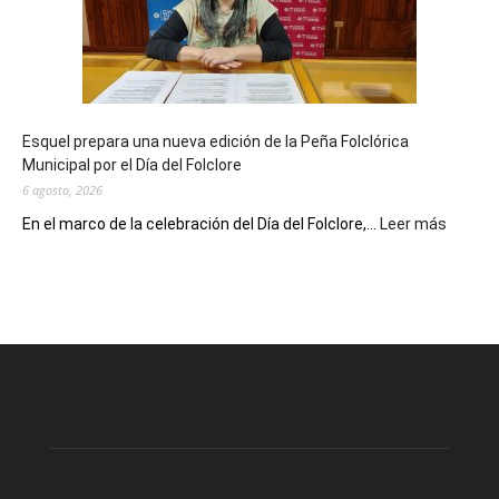
90
años
con
un
Conversatorio
de
Esquel prepara una nueva edición de la Peña Folclórica
Escritores
Municipal por el Día del Folclore
Locales
6 agosto, 2026
:
En el marco de la celebración del Día del Folclore,...
Leer más
Esquel
prepar
una
nueva
edición
de
la
Peña
Folclór
Municip
por