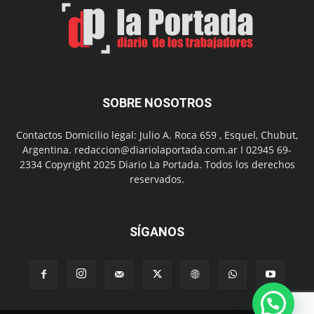
el
Día
del
Folclor
SOBRE NOSOTROS
Contactos Domicilio legal: Julio A. Roca 659 , Esquel, Chubut,
Argentina. redaccion@diariolaportada.com.ar I 02945 69-
2334 Copyright 2025 Diario La Portada. Todos los derechos
reservados.
SÍGANOS