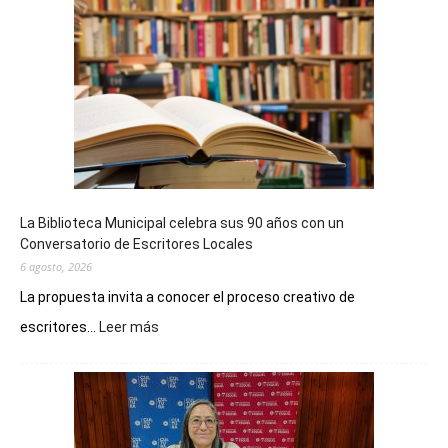
La Biblioteca Municipal celebra sus 90 años con un
Conversatorio de Escritores Locales
6 agosto, 2026
La propuesta invita a conocer el proceso creativo de
:
escritores...
Leer más
La
Biblioteca
Municipal
celebra
sus