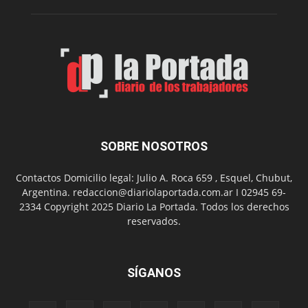
su
Feria
de
Arte
con
presentación
de
libro
y
música
SOBRE NOSOTROS
en
vivo
Contactos Domicilio legal: Julio A. Roca 659 , Esquel, Chubut,
Argentina. redaccion@diariolaportada.com.ar I 02945 69-
2334 Copyright 2025 Diario La Portada. Todos los derechos
reservados.
SÍGANOS