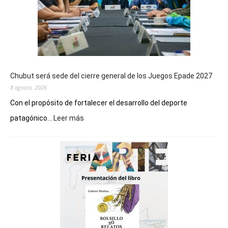
Chubut será sede del cierre general de los Juegos Epade 2027
8 agosto, 2026
Con el propósito de fortalecer el desarrollo del deporte
:
patagónico...
Leer más
Chubut
será
sede
del
cierre
general
de
los
Juegos
Epade