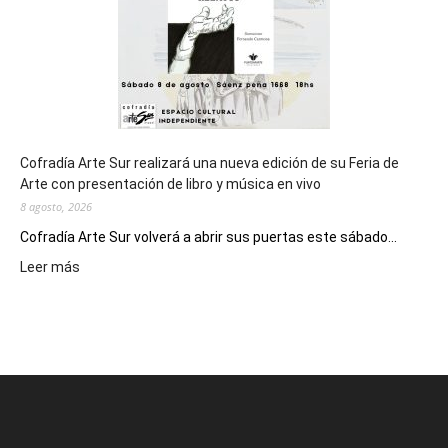
2027
Cofradía Arte Sur realizará una nueva edición de su Feria de
Arte con presentación de libro y música en vivo
8 agosto, 2026
Cofradía Arte Sur volverá a abrir sus puertas este sábado...
:
Leer más
Cofradía
Arte
Sur
realizará
una
nueva
edición
de