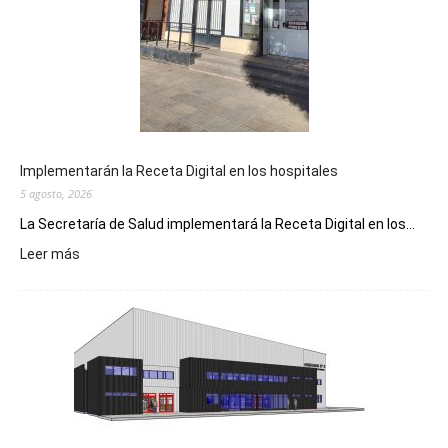
Implementarán la Receta Digital en los hospitales
5 agosto, 2026
La Secretaría de Salud implementará la Receta Digital en los...
:
Leer más
Implementarán
la
Receta
Digital
en
los
hospitales