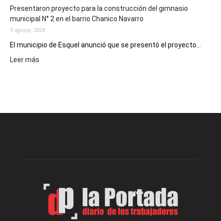
Presentaron proyecto para la construcción del gimnasio
municipal N° 2 en el barrio Chanico Navarro
5 agosto, 2026
El municipio de Esquel anunció que se presentó el proyecto...
:
Leer más
Presentaron
proyecto
para
la
construcción
del
gimnasio
municipal
N°
2
en
el
barrio
Chanico
Navarro