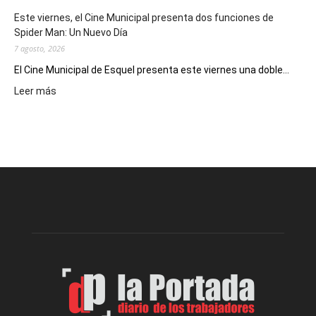
eventos
Este viernes, el Cine Municipal presenta dos funciones de
deportivos
Spider Man: Un Nuevo Día
7 agosto, 2026
El Cine Municipal de Esquel presenta este viernes una doble...
:
Leer más
Este
viernes,
el
Cine
Municipal
presenta
dos
funciones
de
Spider
Man:
Un
Nuevo
Día