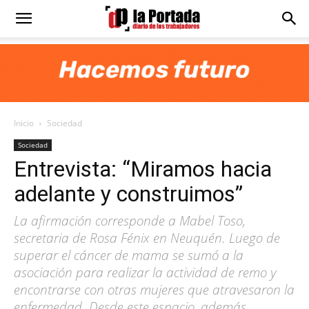
Diario
La
Inicio
Sociedad
Portada
Sociedad
Entrevista: “Miramos hacia
adelante y construimos”
La afirmación corresponde a Mabel Toso,
secretaria de Rosa Fénix en Neuquén. Luego de
superar el cáncer de mama se sumó a la
asociación para realizar la actividad de remo y
encontrarse con otras mujeres que atravesaron la
enfermedad. Desde este espacio, además,