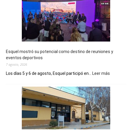
Esquel mostró su potencial como destino de reuniones y
eventos deportivos
7 agosto, 2026
:
Los días 5 y 6 de agosto, Esquel participó en...
Leer más
Esquel
mostró
su
potencial
como
destino
de
reuniones
y