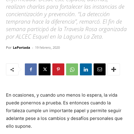
realizan charlas para fortalecer las instancias de
concientización y prevención. “La detección
temprana hace la diferencia”, remarcó. El fin de
semana participó de la Travesía Rosa organizada
por ALCEC Esquel en la Laguna La Zeta.
Por
LaPortada
-
19 febrero, 2020
En ocasiones, y cuando uno menos lo espera, la vida
puede ponernos a prueba. Es entonces cuando la
fortaleza cumple un importante papel y permite seguir
adelante pese a los cambios y desafíos personales que
ello supone.