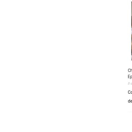
Ch
E
8 
Co
de