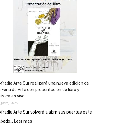
general
de
los
Juegos
Epade
2027
fradía Arte Sur realizará una nueva edición de
 Feria de Arte con presentación de libro y
sica en vivo
agosto, 2026
fradía Arte Sur volverá a abrir sus puertas este
:
bado...
Leer más
Cofradía
Arte