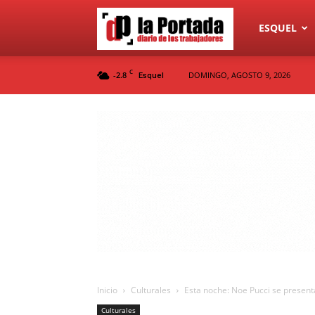
Diario
ESQUEL
C
-2.8
DOMINGO, AGOSTO 9, 2026
Esquel
La
Portada
Inicio
Culturales
Esta noche: Noe Pucci se present
Culturales