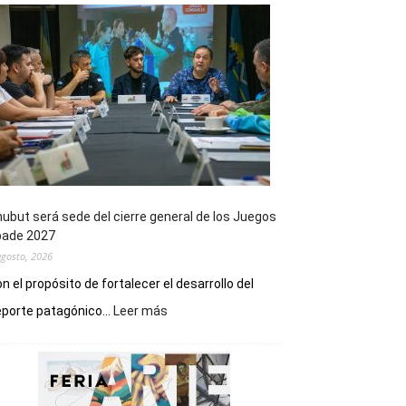
ubut será sede del cierre general de los Juegos
pade 2027
agosto, 2026
n el propósito de fortalecer el desarrollo del
:
porte patagónico...
Leer más
Chubut
será
sede
del
cierre