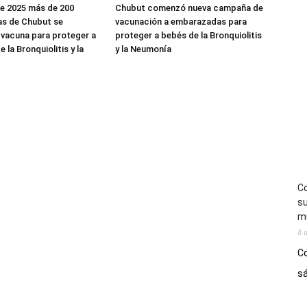
e 2025 más de 200
Chubut comenzó nueva campaña de
s de Chubut se
vacunación a embarazadas para
a vacuna para proteger a
proteger a bebés de la Bronquiolitis
 la Bronquiolitis y la
y la Neumonía
Co
su
mú
8 
Co
sá