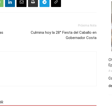
Próxima Nota
as
Culmina hoy la 28° Fiesta del Caballo en
Gobernador Costa
Ch
E
8 
Co
de
OR