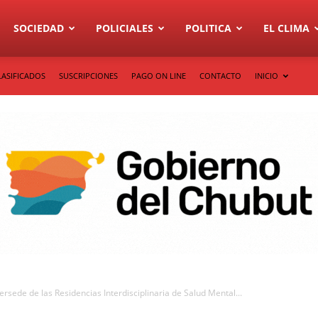
SOCIEDAD
POLICIALES
POLITICA
EL CLIMA
LASIFICADOS
SUSCRIPCIONES
PAGO ON LINE
CONTACTO
INICIO
tersede de las Residencias Interdisciplinaria de Salud Mental...