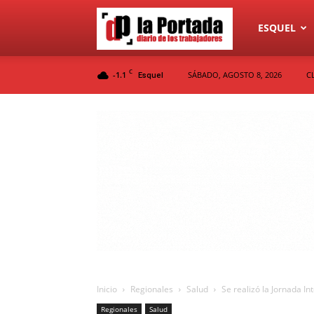
Diario
ESQUEL
C
-1.1
SÁBADO, AGOSTO 8, 2026
C
Esquel
La
Portada
Inicio
Regionales
Salud
Se realizó la Jornada In
Regionales
Salud