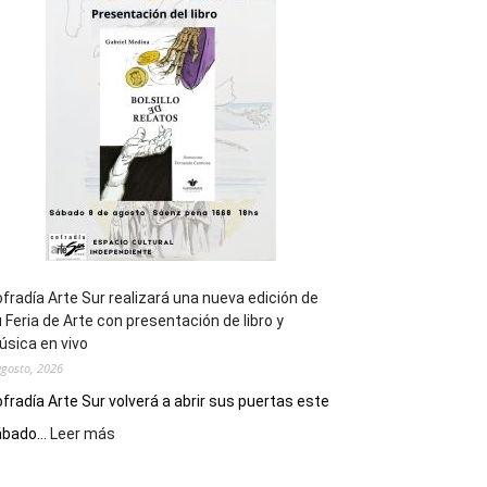
general
de
los
Juegos
Epade
2027
fradía Arte Sur realizará una nueva edición de
 Feria de Arte con presentación de libro y
sica en vivo
agosto, 2026
fradía Arte Sur volverá a abrir sus puertas este
:
bado...
Leer más
Cofradía
Arte