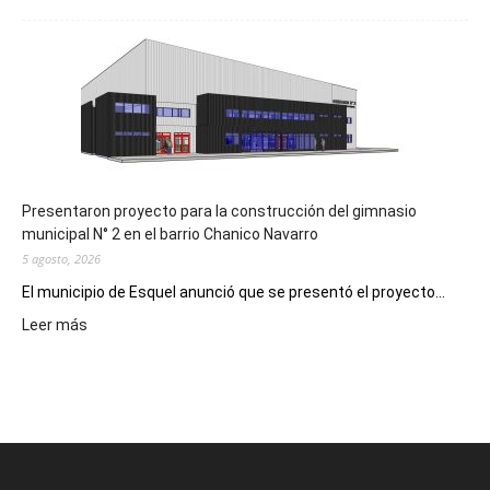
Implementarán
la
Receta
Digital
en
los
hospitales
Presentaron proyecto para la construcción del gimnasio
municipal N° 2 en el barrio Chanico Navarro
5 agosto, 2026
El municipio de Esquel anunció que se presentó el proyecto...
:
Leer más
Presentaron
proyecto
para
la
construcción
del
gimnasio