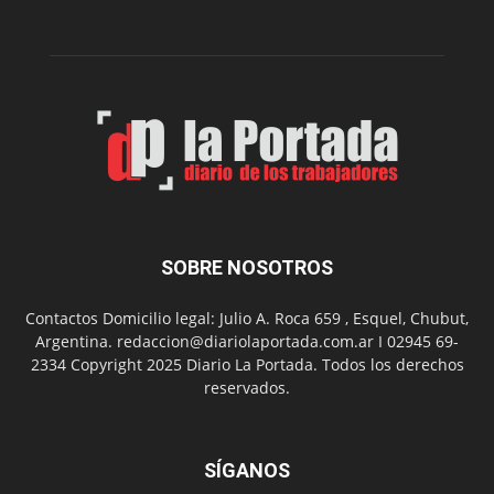
municipal
N°
2
en
el
barrio
Chanico
Navarro
SOBRE NOSOTROS
Contactos Domicilio legal: Julio A. Roca 659 , Esquel, Chubut,
Argentina. redaccion@diariolaportada.com.ar I 02945 69-
2334 Copyright 2025 Diario La Portada. Todos los derechos
reservados.
SÍGANOS