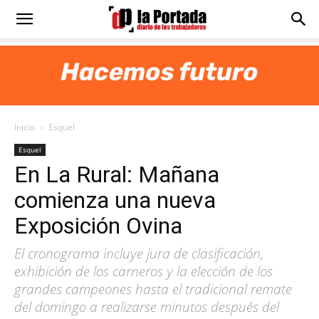
Diario
La
Inicio
Esquel
Portada
Esquel
En La Rural: Mañana
comienza una nueva
Exposición Ovina
El cronograma incluye jura de clasificación,
exhibición de los carneros y la elección de los
grandes campeones hasta el tradicional remate
del domingo a realizarse minutos después del