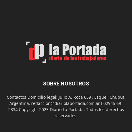
nueva
edición
de
su
Feria
de
Arte
con
presentación
de
libro
y
música
SOBRE NOSOTROS
en
vivo
Contactos Domicilio legal: Julio A. Roca 659 , Esquel, Chubut,
Argentina. redaccion@diariolaportada.com.ar I 02945 69-
2334 Copyright 2025 Diario La Portada. Todos los derechos
reservados.