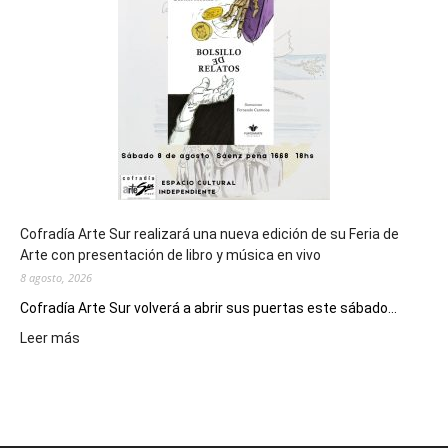
de
los
Juegos
Epade
2027
Cofradía Arte Sur realizará una nueva edición de su Feria de
Arte con presentación de libro y música en vivo
8 agosto, 2026
Cofradía Arte Sur volverá a abrir sus puertas este sábado...
:
Leer más
Cofradía
Arte
Sur
realizará
una