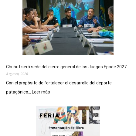
Chubut será sede del cierre general de los Juegos Epade 2027
8 agosto, 2026
Con el propósito de fortalecer el desarrollo del deporte
:
patagónico...
Leer más
Chubut
será
sede
del
cierre
general