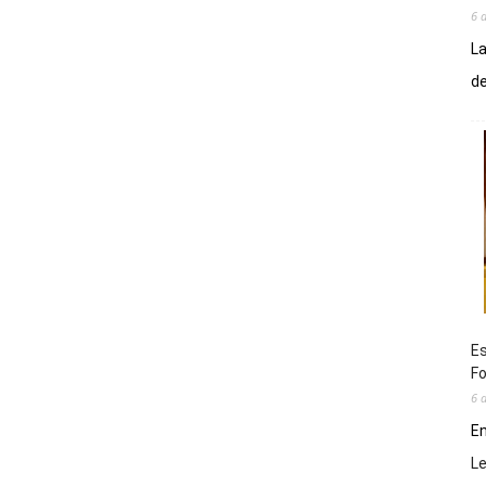
6 
La
de
Es
Fo
6 
En
L