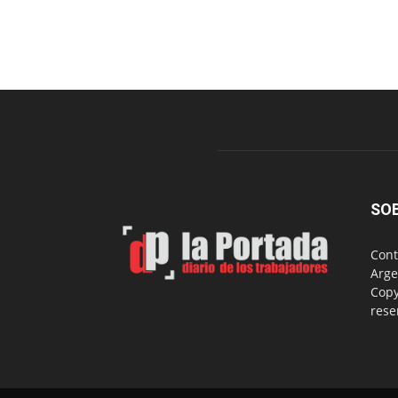
SO
Cont
Arge
Copy
rese