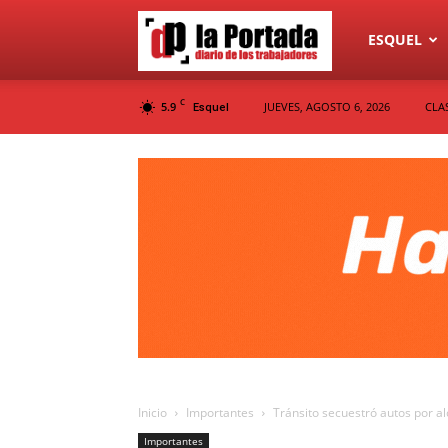
Diario
ESQUEL
C
5.9
JUEVES, AGOSTO 6, 2026
CLA
Esquel
La
Portada
Inicio
Importantes
Tránsito secuestró autos por a
Importantes