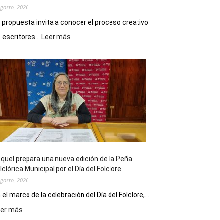
agosto, 2026
 propuesta invita a conocer el proceso creativo
:
 escritores...
Leer más
La
Biblioteca
Municipal
celebra
sus
90
años
con
un
Conversatorio
de
quel prepara una nueva edición de la Peña
Escritores
lclórica Municipal por el Día del Folclore
Locales
agosto, 2026
 el marco de la celebración del Día del Folclore,...
:
eer más
Esquel