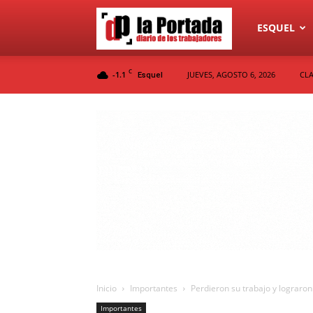
Diario
ESQUEL
C
-1.1
JUEVES, AGOSTO 6, 2026
CLA
Esquel
La
Portada
Inicio
Importantes
Perdieron su trabajo y lograron
Importantes