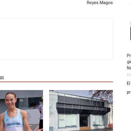
Reyes Magos
Pr
gi
N
5 
OR
El
pr