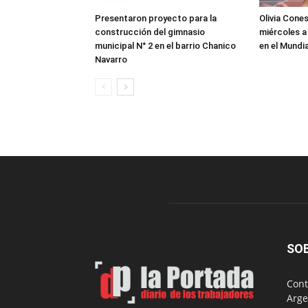
Presentaron proyecto para la
Olivia Cone
construcción del gimnasio
miércoles a
municipal N° 2 en el barrio Chanico
en el Mundi
Navarro
SO
Cont
Arge