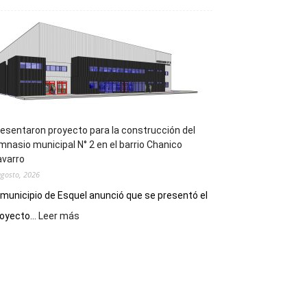
la
Receta
Digital
en
los
hospitales
esentaron proyecto para la construcción del
mnasio municipal N° 2 en el barrio Chanico
avarro
agosto, 2026
 municipio de Esquel anunció que se presentó el
:
oyecto...
Leer más
Presentaron
proyecto
para
la
construcción
del