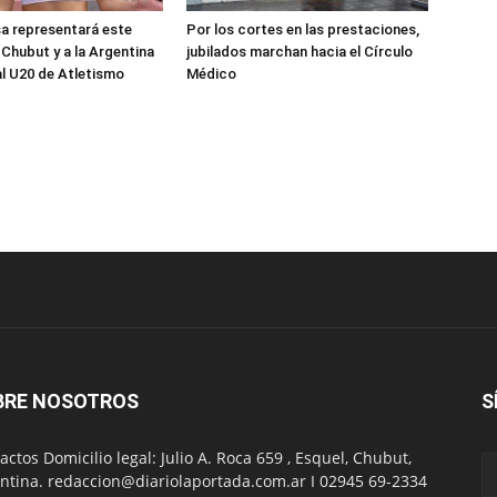
sa representará este
Por los cortes en las prestaciones,
 Chubut y a la Argentina
jubilados marchan hacia el Círculo
al U20 de Atletismo
Médico
BRE NOSOTROS
S
actos Domicilio legal: Julio A. Roca 659 , Esquel, Chubut,
ntina. redaccion@diariolaportada.com.ar I 02945 69-2334