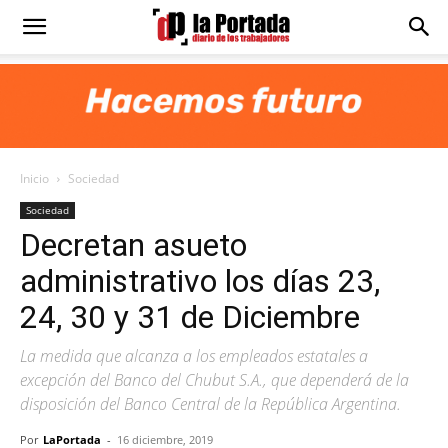
Diario
La
Inicio
Sociedad
Portada
Sociedad
Decretan asueto
administrativo los días 23,
24, 30 y 31 de Diciembre
La medida que alcanza a los empleados estatales a
excepción del Banco del Chubut S.A., que dependerá de la
disposición del Banco Central de la República Argentina.
Por
LaPortada
-
16 diciembre, 2019