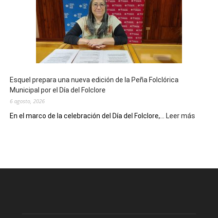
sus
90
años
con
un
Conversatorio
de
Esquel prepara una nueva edición de la Peña Folclórica
Escritores
Municipal por el Día del Folclore
Locales
6 agosto, 2026
:
En el marco de la celebración del Día del Folclore,...
Leer más
Esquel
prepar
una
nueva
edición
de
la
Peña
Folclór
Municip