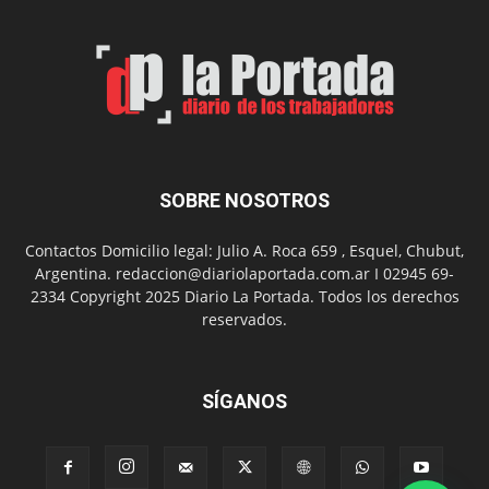
por
el
Día
del
Folclor
SOBRE NOSOTROS
Contactos Domicilio legal: Julio A. Roca 659 , Esquel, Chubut,
Argentina. redaccion@diariolaportada.com.ar I 02945 69-
2334 Copyright 2025 Diario La Portada. Todos los derechos
reservados.
SÍGANOS