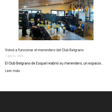
el
Cine
Municipal
presenta
dos
funciones
de
Spider
Man:
Un
Volvió a funcionar el merendero del Club Belgrano
Nuevo
7 agosto, 2026
Día
El Club Belgrano de Esquel reabrió su merendero, un espacio...
:
Leer más
Volvió
a
funcionar
el
merendero
del
Club