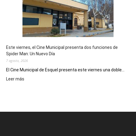
potencial
como
destino
de
reuniones
y
eventos
Este viernes, el Cine Municipal presenta dos funciones de
deportivos
Spider Man: Un Nuevo Día
7 agosto, 2026
El Cine Municipal de Esquel presenta este viernes una doble...
:
Leer más
Este
viernes,
el
Cine
Municipal
presenta
dos
funciones