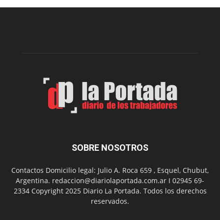
edición
de
la
Peña
Folclór
Municip
por
el
Día
del
Folclor
SOBRE NOSOTROS
Contactos Domicilio legal: Julio A. Roca 659 , Esquel, Chubut,
Argentina. redaccion@diariolaportada.com.ar I 02945 69-
2334 Copyright 2025 Diario La Portada. Todos los derechos
reservados.