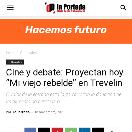
Diario
La
Inicio
Culturales
Portada
Culturales
Cine y debate: Proyectan hoy
“Mi viejo rebelde” en Trevelin
El valor de la entrada es “a la gorra” y con la donación de
un alimento no perecedero.
Por
LaPortada
-
18 noviembre, 2019