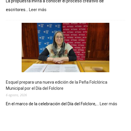
La propuesta invita a conocer el proceso creativo de
:
escritores...
Leer más
La
Biblioteca
Municipal
celebra
sus
90
años
con
un
Conversatorio
de
Esquel prepara una nueva edición de la Peña Folclórica
Escritores
Municipal por el Día del Folclore
Locales
6 agosto, 2026
:
En el marco de la celebración del Día del Folclore,...
Leer más
Esquel
prepar
una
nueva