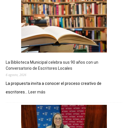
La Biblioteca Municipal celebra sus 90 años con un
Conversatorio de Escritores Locales
6 agosto, 2026
La propuesta invita a conocer el proceso creativo de
:
escritores...
Leer más
La
Biblioteca
Municipal
celebra
sus
90