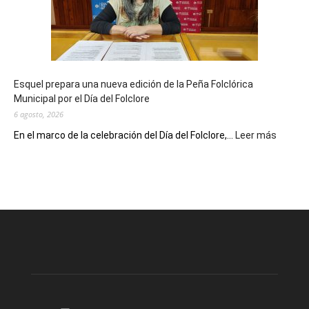
años
con
un
Conversatorio
de
Esquel prepara una nueva edición de la Peña Folclórica
Escritores
Municipal por el Día del Folclore
Locales
6 agosto, 2026
:
En el marco de la celebración del Día del Folclore,...
Leer más
Esquel
prepar
una
nueva
edición
de
la
Peña
Folclór
Municip
por
el