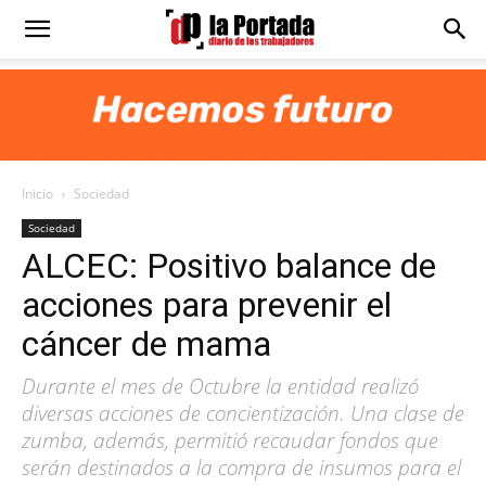
Diario
La
Inicio
Sociedad
Portada
Sociedad
ALCEC: Positivo balance de
acciones para prevenir el
cáncer de mama
Durante el mes de Octubre la entidad realizó
diversas acciones de concientización. Una clase de
zumba, además, permitió recaudar fondos que
serán destinados a la compra de insumos para el