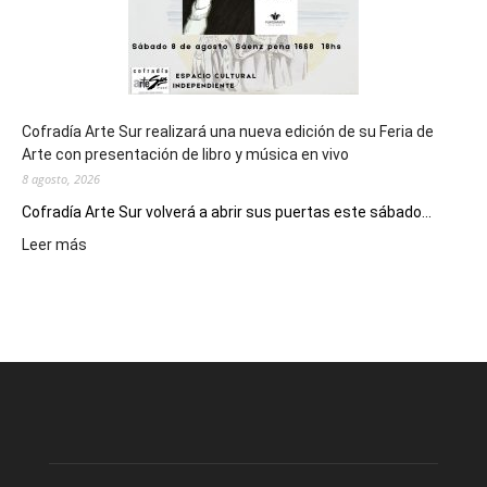
Cofradía Arte Sur realizará una nueva edición de su Feria de
Arte con presentación de libro y música en vivo
8 agosto, 2026
Cofradía Arte Sur volverá a abrir sus puertas este sábado...
:
Leer más
Cofradía
Arte
Sur
realizará
una
nueva
edición
de
su
Feria