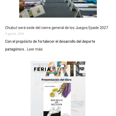
Chubut será sede del cierre general de los Juegos Epade 2027
8 agosto, 2026
Con el propósito de fortalecer el desarrollo del deporte
:
patagónico...
Leer más
Chubut
será
sede
del
cierre
general
de
los
Juegos
Epade
2027