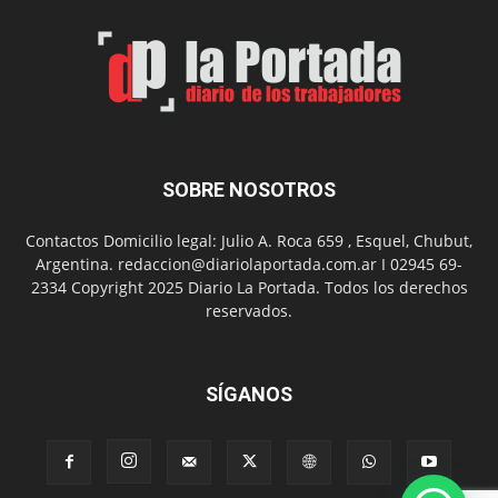
de
Arte
con
presentación
de
libro
y
música
SOBRE NOSOTROS
en
vivo
Contactos Domicilio legal: Julio A. Roca 659 , Esquel, Chubut,
Argentina. redaccion@diariolaportada.com.ar I 02945 69-
2334 Copyright 2025 Diario La Portada. Todos los derechos
reservados.
SÍGANOS