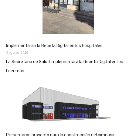
Implementarán la Receta Digital en los hospitales
5 agosto, 2026
La Secretaría de Salud implementará la Receta Digital en los...
:
Leer más
Implementarán
la
Receta
Digital
en
los
hospitales
Presentaron proyecto para la construcción del gimnasio