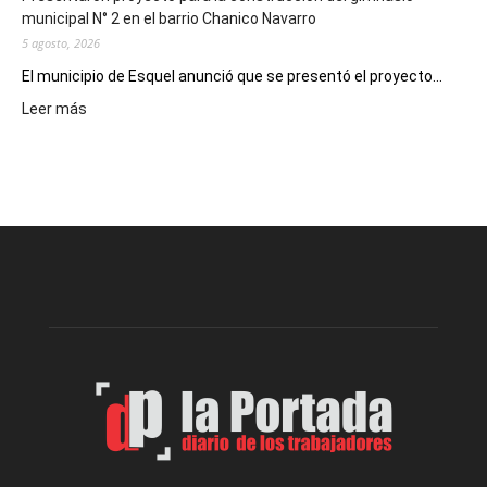
municipal N° 2 en el barrio Chanico Navarro
5 agosto, 2026
El municipio de Esquel anunció que se presentó el proyecto...
:
Leer más
Presentaron
proyecto
para
la
construcción
del
gimnasio
municipal
N°
2
en
el
barrio
Chanico
Navarro