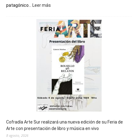
:
patagónico...
Leer más
Chubut
será
sede
del
cierre
general
de
los
Juegos
Epade
2027
Cofradía Arte Sur realizará una nueva edición de su Feria de
Arte con presentación de libro y música en vivo
8 agosto, 2026