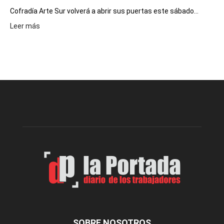
Cofradía Arte Sur volverá a abrir sus puertas este sábado...
:
Leer más
Cofradía
Arte
Sur
realizará
una
nueva
edición
de
su
Feria
de
Arte
con
presentación
de
libro
y
música
SOBRE NOSOTROS