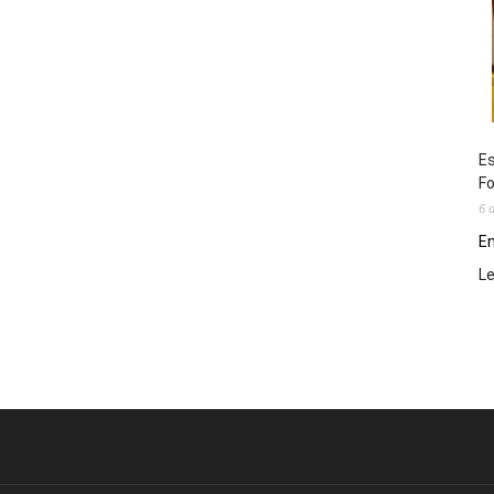
Es
Fo
6 
En
L