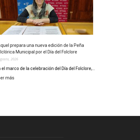
sus
90
años
con
un
Conversatorio
de
quel prepara una nueva edición de la Peña
Escritores
lclórica Municipal por el Día del Folclore
Locales
agosto, 2026
 el marco de la celebración del Día del Folclore,...
:
eer más
Esquel
prepara
una
nueva
edición
de
la
Peña
Folclórica