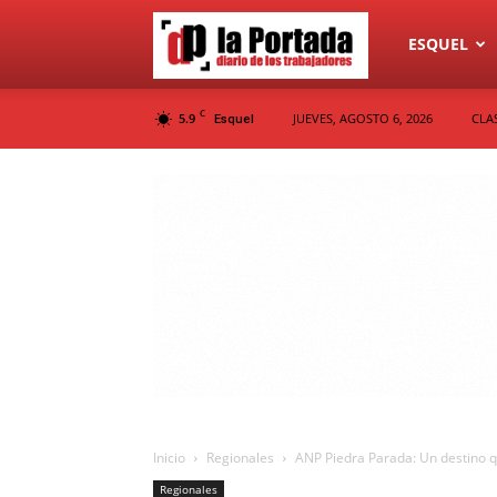
Diario
ESQUEL
C
5.9
JUEVES, AGOSTO 6, 2026
CLA
Esquel
La
Portada
Inicio
Regionales
ANP Piedra Parada: Un destino q
Regionales