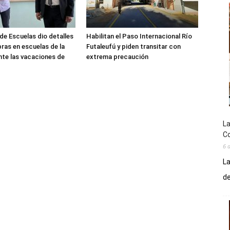
de Escuelas dio detalles
Habilitan el Paso Internacional Río
bras en escuelas de la
Futaleufú y piden transitar con
nte las vacaciones de
extrema precaución
La
Co
6 
La
de