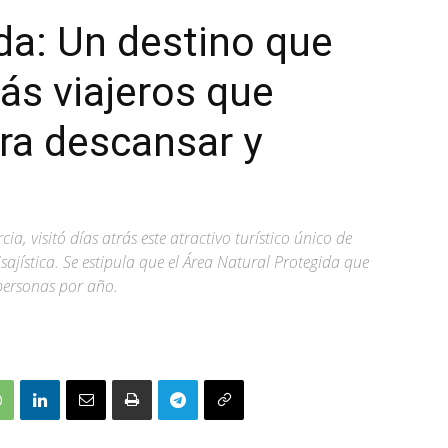
da: Un destino que
ás viajeros que
ra descansar y
a, visitó días atrás este atractivo turístico único de
ajística. Se estipula que el Área Natural Protegida que
personas por año.