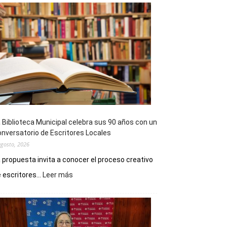
 Biblioteca Municipal celebra sus 90 años con un
nversatorio de Escritores Locales
agosto, 2026
 propuesta invita a conocer el proceso creativo
:
 escritores...
Leer más
La
Biblioteca
Municipal
celebra