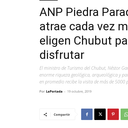
ANP Piedra Para
atrae cada vez m
eligen Chubut pa
disfrutar
El ministro de Turismo del Chubut, Néstor Garci
enorme riqueza geológica, arqueológica y pais
en promedio recibe la visita de más de 5000 
Por
LaPortada
-
19 octubre, 2019
Compartir