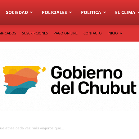
SOCIEDAD
POLICIALES
POLITICA
EL CLIMA
SIFICADOS
SUSCRIPCIONES
PAGO ON LINE
CONTACTO
INICIO
ue atrae cada vez más viajeros que...