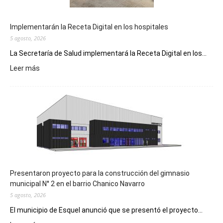
Implementarán la Receta Digital en los hospitales
5 agosto, 2026
La Secretaría de Salud implementará la Receta Digital en los...
:
Leer más
Implementarán
la
Receta
Digital
en
los
hospitales
Presentaron proyecto para la construcción del gimnasio
municipal N° 2 en el barrio Chanico Navarro
5 agosto, 2026
El municipio de Esquel anunció que se presentó el proyecto...