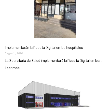
Implementarán la Receta Digital en los hospitales
5 agosto, 2026
La Secretaría de Salud implementará la Receta Digital en los...
:
Leer más
Implementarán
la
Receta
Digital
en
los
hospitales