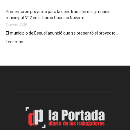
Presentaron proyecto para la construcción del gimnasio
municipal N° 2 en el barrio Chanico Navarro
5 agosto, 2026
El municipio de Esquel anunció que se presentó el proyecto...
:
Leer más
Presentaron
proyecto
para
la
construcción
del
gimnasio
municipal
N°
2
en
el
barrio
Chanico