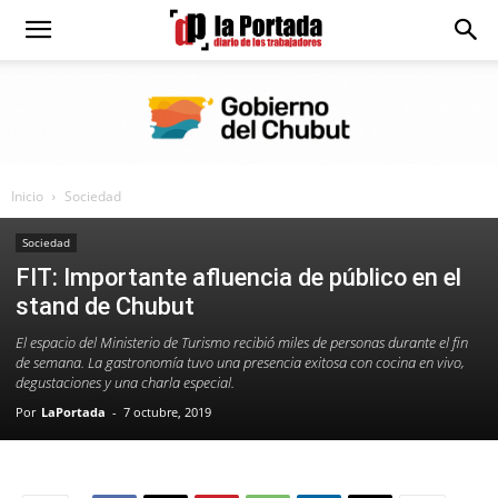
Diario
La
Inicio
Sociedad
Portada
Sociedad
FIT: Importante afluencia de público en el
stand de Chubut
El espacio del Ministerio de Turismo recibió miles de personas durante el fin
de semana. La gastronomía tuvo una presencia exitosa con cocina en vivo,
degustaciones y una charla especial.
Por
LaPortada
-
7 octubre, 2019